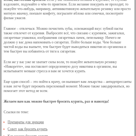
вздохните, подумайте о чём-то приятном. Если желание покурить не проходит, то
пожуйте что-нибудь, например, антиникотиновую жевательную резинку или просто
мятную жвачку, поешьте конфету, погрызите яблоко или семечки, посмотрите
фильм ужасов.
Главное – отвлечься. Можно почистить зубы, освежающий вкус зубной пасты
также отвлечет от курения. Выбросите всё, что связано с курением, зажигалки,
сигаретные упаковки, изображения сигаретных пачек, пепельницу. Ничего не
должно у вас дома напоминать о сигаретах. Пейте больше воды. Чем больше
чистой воды вы выпьете, тем быстрее будет выводиться никотин из организма и
тем быстрее вы избавитесь от тяги к сигаретам.
Если же у вас уже не хватает силы воли, то пожуйте жевательную резинку
«Никоретте», она поставляет определенную дозу никотина в организм, вы
испытываете меньше стресса и вам не хочется курить.
Еще один способ – это пойти к врачу, он выпишет вам лекарства – антидепрессанты
и вам легче будет пережить переломный момент. Можно также закодироваться, но
помогает этот метод не всем.
Желаем вам как можно быстрее бросить курить, раз и навсегда!
Ссылки по теме:
Препараты для эрекции
Совет, как бросить курить