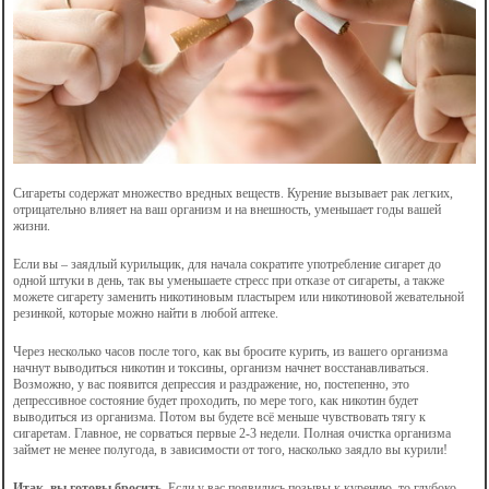
Сигареты содержат множество вредных веществ. Курение вызывает рак легких,
отрицательно влияет на ваш организм и на внешность, уменьшает годы вашей
жизни.
Если вы – заядлый курильщик, для начала сократите употребление сигарет до
одной штуки в день, так вы уменьшаете стресс при отказе от сигареты, а также
можете сигарету заменить никотиновым пластырем или никотиновой жевательной
резинкой, которые можно найти в любой аптеке.
Через несколько часов после того, как вы бросите курить, из вашего организма
начнут выводиться никотин и токсины, организм начнет восстанавливаться.
Возможно, у вас появится депрессия и раздражение, но, постепенно, это
депрессивное состояние будет проходить, по мере того, как никотин будет
выводиться из организма. Потом вы будете всё меньше чувствовать тягу к
сигаретам. Главное, не сорваться первые 2-3 недели. Полная очистка организма
займет не менее полугода, в зависимости от того, насколько заядло вы курили!
Итак, вы готовы бросить.
Если у вас появились позывы к курению, то глубоко