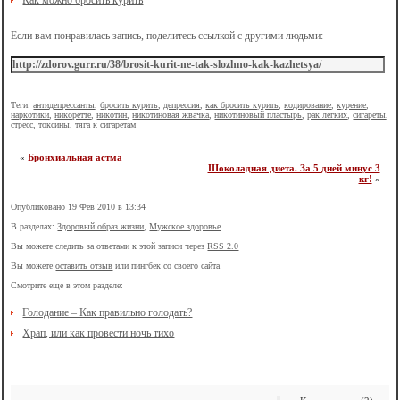
Как можно бросить курить
Если вам понравилась запись, поделитесь ссылкой с другими людьми:
Теги:
антидепрессанты
,
бросить курить
,
депрессия
,
как бросить курить
,
кодирование
,
курение
,
наркотики
,
никоретте
,
никотин
,
никотиновая жвачка
,
никотиновый пластырь
,
рак легких
,
сигареты
,
стресс
,
токсины
,
тяга к сигаретам
«
Бронхиальная астма
Шоколадная диета. За 5 дней минус 3
кг!
»
Опубликовано 19 Фев 2010 в 13:34
В разделах:
Здоровый образ жизни
,
Мужское здоровье
Вы можете следить за ответами к этой записи через
RSS 2.0
Вы можете
оставить отзыв
или пингбек со своего сайта
Смотрите еще в этом разделе:
Голодание – Как правильно голодать?
Храп, или как провести ночь тихо