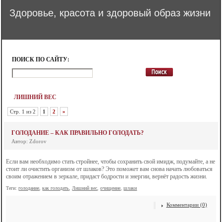
Здоровье, красота и здоровый образ жизни
ПОИСК ПО САЙТУ:
ЛИШНИЙ ВЕС
Стр. 1 из 2
1
2
»
ГОЛОДАНИЕ – КАК ПРАВИЛЬНО ГОЛОДАТЬ?
Автор: Zdorov
Если вам необходимо стать стройнее, чтобы сохранить свой имидж, подумайте, а не
стоит ли очистить организм от шлаков? Это поможет вам снова начать любоваться
своим отражением в зеркале, придаст бодрости и энергии, вернёт радость жизни.
Теги:
голодание
,
как голодать
,
Лишний вес
,
очищение
,
шлаки
Комментарии (0)