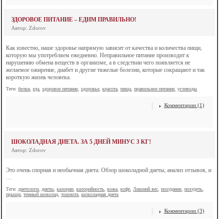
ЗДОРОВОЕ ПИТАНИЕ – ЕДИМ ПРАВИЛЬНО!
Автор: Zdorov
Как известно, наше здоровье напрямую зависит от качества и количества пищи,
которую мы употребляем ежедневно. Неправильное питание производит к
нарушению обмена веществ в организме, а в следствии чего появляется не
желаемое ожирение, диабет и другие тяжелые болезни, которые сокращают и так
короткую жизнь человека.
Теги:
белки
,
еда
,
здоровое питание
,
здоровье
,
красота
,
пища
,
правильное питание
,
углеводы
Комментарии (1)
ШОКОЛАДНАЯ ДИЕТА. ЗА 5 ДНЕЙ МИНУС 3 КГ!
Автор: Zdorov
Это очень спорная и необычная диета. Обзор шоколадной диеты, анализ отзывов, и
…
Теги:
диетологи
,
диеты
,
калории
,
калорийность
,
кожа
,
кофе
,
Лишний вес
,
похудание
,
похудеть
,
прыщи
,
темный шоколад
,
тошнота
,
шоколадная диета
Комментарии (3)