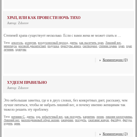
ХРАП, ИЛИ КАК ПРОВЕСТИ НОЧЬ ТИХО
Автор: Zdorov
Степеней храпа существует несколько. Если с вами жена не может спать и …
Теги:
алкоголь
,
аллергия
,
воздухоносный проход
,
диеты
,
как вылечить храп
,
Лишний вес
,
менопауза
,
носовой деконгестант
,
подушка
,
приступы апноэ
,
снотворное
,
степени храма
,
храп
,
храп
лечение
,
храпуны
Комментарии (0)
ХУДЕЕМ ПРАВИЛЬНО
Автор: Zdorov
Это небольшая заметка, где я в двух словах, без конкретных диет, расскажу, чем
лучше питаться, чтобы не набрать лишний вес, и почему именно женщинам так
тяжело решить эту проблему.
Теги:
витамин C
,
диеты
,
еда
,
избыточный вес
,
как похудеть
,
карнитин
,
лизин
,
лишние килограммы
,
Лишний вес
,
малоподвижный образ жизни
,
ожирение
,
похудеть
,
сжигание жиров
,
фастфуд
,
фигура
,
худеем
,
цинк
Комментарии (3)