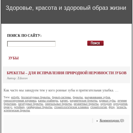
Здоровье, красота и здоровый образ жизни
ПОИСК ПО САЙТУ:
ЗУБЫ
БРЕКЕТЫ – ДЛЯ ИСПРАВЛЕНИЯ ПРИРОДНОЙ НЕРОВНОСТИ ЗУБОВ
Автор: Zdorov
Как часто мы завидуем тем у кого ровные зубы и притягательная улыбка. …
Теги:
enlight
,
безлигатурные брекеты
,
брекет-системы
,
брекеты
,
выравнивание зубов
,
гипоаллергенная керамика
,
каппы-элайнеры
,
кариес
,
керамические брекеты
,
кривые зубы
,
лечение
брекетами
,
лигатурные брекеты
,
лингвальные брекеты
,
незаметные брекеты
,
ортодонт
,
ортодонтия
,
прикус
,
ретейнер
,
сапфировые брекеты
,
стоматологические клиники
,
стоматология
,
фтор
,
челюсть
,
эстетические брекеты
Комментарии (0)