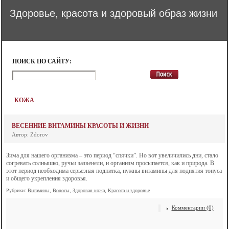
Здоровье, красота и здоровый образ жизни
ПОИСК ПО САЙТУ:
КОЖА
ВЕСЕННИЕ ВИТАМИНЫ КРАСОТЫ И ЖИЗНИ
Автор: Zdorov
Зима для нашего организма – это период “спячки”. Но вот увеличились дни, стало
согревать солнышко, ручьи зазвенели, и организм просыпается, как и природа. В
этот период необходима серьезная подпитка, нужны витамины для поднятия тонуса
и общего укрепления здоровья.
Рубрики:
Витамины
,
Волосы
,
Здоровая кожа
,
Красота и здоровье
Комментарии (0)