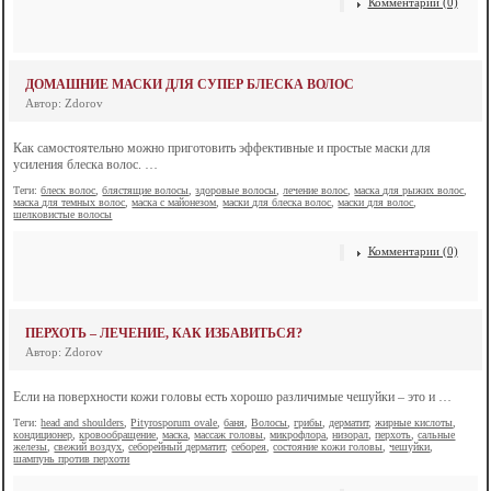
Комментарии (0)
ДОМАШНИЕ МАСКИ ДЛЯ СУПЕР БЛЕСКА ВОЛОС
Автор: Zdorov
Как самостоятельно можно приготовить эффективные и простые маски для
усиления блеска волос. …
Теги:
блеск волос
,
блястящие волосы
,
здоровые волосы
,
лечение волос
,
маска для рыжих волос
,
маска для темных волос
,
маска с майонезом
,
маски для блеска волос
,
маски для волос
,
шелковистые волосы
Комментарии (0)
ПЕРХОТЬ – ЛЕЧЕНИЕ, КАК ИЗБАВИТЬСЯ?
Автор: Zdorov
Если на поверхности кожи головы есть хорошо различимые чешуйки – это и …
Теги:
head and shoulders
,
Pityrosporum ovale
,
баня
,
Волосы
,
грибы
,
дерматит
,
жирные кислоты
,
кондиционер
,
кровообращение
,
маска
,
массаж головы
,
микрофлора
,
низорал
,
перхоть
,
сальные
железы
,
свежий воздух
,
себорейный дерматит
,
себорея
,
состояние кожи головы
,
чешуйки
,
шампунь против перхоти