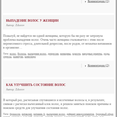
Комментарии (1)
ВЫПАДЕНИЕ ВОЛОС У ЖЕНЩИН
Автор: Zdorov
Пожалуй, не найдется ни одной женщины, которую бы ни разу не затронула
проблема выпадения волос. Очень часто женщина сталкивается с этим после
перенесенного стресса, длительной депрессии, после родов, от нехватки витаминов
в организме…
Теги:
волос
,
Волосы
,
выпадение волос
,
депрессии
,
женщины
,
красота
,
народные рецепты
,
роды
,
стрессы
,
шампуни
,
шевелюра
Комментарии (2)
КАК УЛУЧШИТЬ СОСТОЯНИЕ ВОЛОС
Автор: Zdorov
В который раз, расчесывая спутавшиеся и иссеченные волосы и, в результате,
cнимая с расчески вычесанный клок волос, я решила заняться поиском причины и
поиском средств для улучшения состояния волос.
Теги:
брокколи
,
витакомп
,
витамин А
,
выпадение волос
,
дефицит микроэлементов
,
Здоровый образ
жизни
,
здоровье
,
кальций
,
ломкость
,
магний
,
молоко
,
расслоение ногтей
,
рыба
,
селен
,
сыр
,