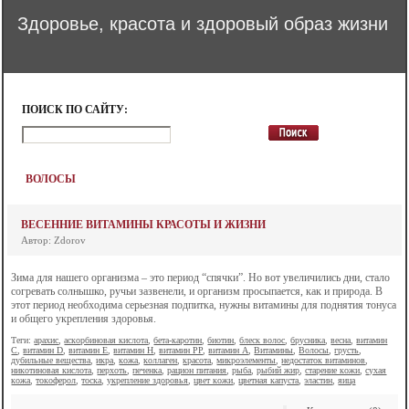
Здоровье, красота и здоровый образ жизни
ПОИСК ПО САЙТУ:
ВОЛОСЫ
ВЕСЕННИЕ ВИТАМИНЫ КРАСОТЫ И ЖИЗНИ
Автор: Zdorov
Зима для нашего организма – это период “спячки”. Но вот увеличились дни, стало
согревать солнышко, ручьи зазвенели, и организм просыпается, как и природа. В
этот период необходима серьезная подпитка, нужны витамины для поднятия тонуса
и общего укрепления здоровья.
Теги:
арахис
,
аскорбиновая кислота
,
бета-каротин
,
биотин
,
блеск волос
,
брусника
,
весна
,
витамин
C
,
витамин D
,
витамин E
,
витамин H
,
витамин PP
,
витамин А
,
Витамины
,
Волосы
,
грусть
,
дубильные вещества
,
икра
,
кожа
,
коллаген
,
красота
,
микроэлементы
,
недостаток витаминов
,
никотиновая кислота
,
перхоть
,
печенка
,
рацион питания
,
рыба
,
рыбий жир
,
старение кожи
,
сухая
кожа
,
токоферол
,
тоска
,
укрепление здоровья
,
цвет кожи
,
цветная капуста
,
эластин
,
яица