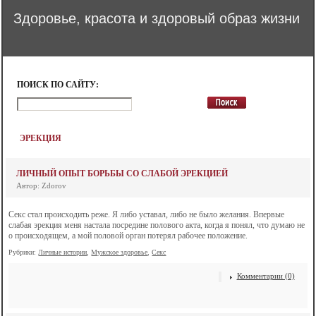
Здоровье, красота и здоровый образ жизни
ПОИСК ПО САЙТУ:
ЭРЕКЦИЯ
ЛИЧНЫЙ ОПЫТ БОРЬБЫ СО СЛАБОЙ ЭРЕКЦИЕЙ
Автор: Zdorov
Секс стал происходить реже. Я либо уставал, либо не было желания. Впервые
слабая эрекция меня настала посредине полового акта, когда я понял, что думаю не
о происходящем, а мой половой орган потерял рабочее положение.
Рубрики:
Личные истории
,
Мужское здоровье
,
Секс
Комментарии (0)