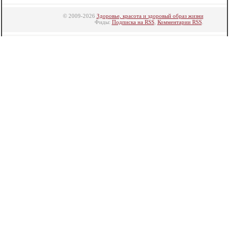
© 2009-2026
Здоровье, красота и здоровый образ жизни
Фиды:
Подписка на RSS
,
Комментарии RSS
.